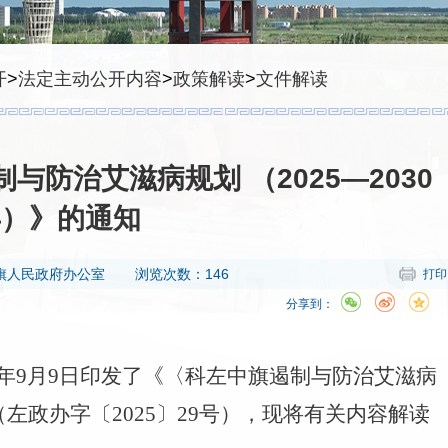
开
>
法定主动公开内容
>
政策解读
>
文件解读
防治艾滋病规划 （2025—2030
年）》的通知
旗人民政府办公室
浏览次数：146
打印
分享到：
5年9月9日印发了《〈科左中旗遏制与防治艾滋病
》（左政办字〔2025〕29号），现将有关内容解读