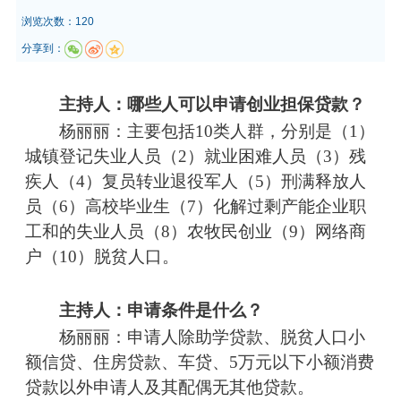
浏览次数：120
分享到：
主持人：哪些人可以申请创业担保贷款？
杨丽丽：主要包括
10
类人群，分别是（
1
）
城镇登记失业人员（
2
）就业困难人员（
3
）残
疾人（
4
）复员转业退役军人（
5
）刑满释放人
员（
6
）高校毕业生（
7
）化解过剩产能企业职
工和的失业人员（
8
）农牧民创业（
9
）网络商
户（
10
）脱贫人口。
主持人：
申请条件是什么？
杨丽丽：
申请人除助学贷款、脱贫人口小
额信贷、住房贷款、车贷、
5
万元以下小额消费
贷款以外申请人及其配偶无其他贷款。