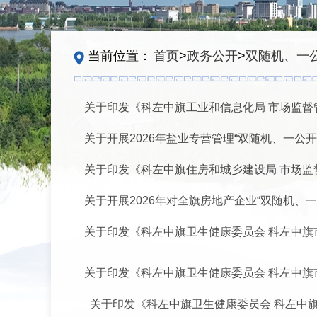
当前位置：
首页
>
政务公开
>
双随机、一
关于印发《科左中旗工业和信息化局 市场监督管理
关于开展2026年盐业专营管理“双随机、一公
关于印发《科左中旗住房和城乡建设局 市场监督管
关于开展2026年对全旗房地产企业“双随机、
关于印发《科左中旗卫生健康委员会 科左中旗市场
关于印发《科左中旗卫生健康委员会 科左中旗市场
关于印发《科左中旗卫生健康委员会 科左中旗教