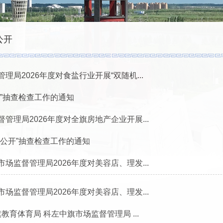
公开
局2026年度对食盐行业开展“双随机...
开”抽查检查工作的通知
理局2026年度对全旗房地产企业开展...
一公开”抽查检查工作的通知
监督管理局2026年度对美容店、理发...
监督管理局2026年度对美容店、理发...
育体育局 科左中旗市场监督管理局 ...