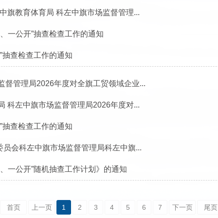
中旗教育体育局 科左中旗市场监督管理...
机、一公开”抽查检查工作的通知
开”抽查检查工作的通知
管理局2026年度对全旗工贸领域企业...
科左中旗市场监督管理局2026年度对...
开”抽查检查工作的通知
员会科左中旗市场监督管理局科左中旗...
机、一公开”随机抽查工作计划》的通知
首页
上一页
1
2
3
4
5
6
7
下一页
尾页