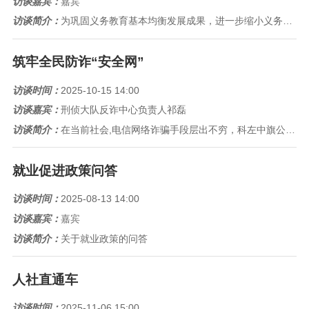
访谈嘉宾：
嘉宾
访谈简介：
为巩固义务教育基本均衡发展成果，进一步缩小义务教育城乡、校际差距，整体提高义务教育标准化建设水平和教育质量，国家出台《国...
筑牢全民防诈“安全网”
访谈时间：
2025-10-15 14:00
访谈嘉宾：
刑侦大队反诈中心负责人祁磊
访谈简介：
在当前社会,电信网络诈骗手段层出不穷，科左中旗公安局坚持善小而为，预防为先，治于未病，着力构建全民反诈格局，筑牢全民防诈...
就业促进政策问答
访谈时间：
2025-08-13 14:00
访谈嘉宾：
嘉宾
访谈简介：
关于就业政策的问答
人社直通车
访谈时间：
2025-11-06 15:00