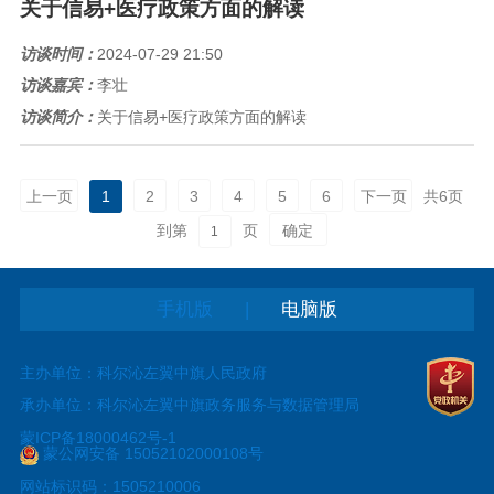
关于信易+医疗政策方面的解读
访谈时间：
2024-07-29 21:50
访谈嘉宾：
李壮
访谈简介：
关于信易+医疗政策方面的解读
上一页
1
2
3
4
5
6
下一页
共
6
页
到第
页
确定
|
手机版
电脑版
主办单位：科尔沁左翼中旗人民政府
承办单位：科尔沁左翼中旗政务服务与数据管理局
蒙ICP备18000462号-1
蒙公网安备 15052102000108号
网站标识码：1505210006